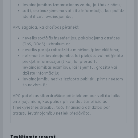
ievainojamības izmantošanas veidu, ja tāds zināms;
saiti, ekrānuzņēmumu vai citu informāciju, kas palīdz
identificēt ievainojamību;
VPC sagaida, ka drošības pētnieki:
neveiks sociālās inženierijas, pakalpojuma atteices
(DoS, DDoS) uzbrukumus;
neveiks paroļu robotizētu minēšanu/piemeklēšanu;
neizmantos ievainojamību, lai piekļūtu vai mēģinātu
piekļūt informācijai (tikai, lai pierādītu
ievainojamības esamību), lai izņemtu, grozītu vai
dzēstu informāciju;
ievainojamību netiks izziņota publiski, pirms neesam
to novērsuši;
VPC pateicas kiberdrošības pētniekiem par veltīto laiku
un ziņojumiem, kas palīdz pilnveidot tās oficiālās
tīmekļvietnes drošību, taču finansiāla atlīdzība par
atrastu ievainojamību netiek piedāvāta.
Testējamie resursi: