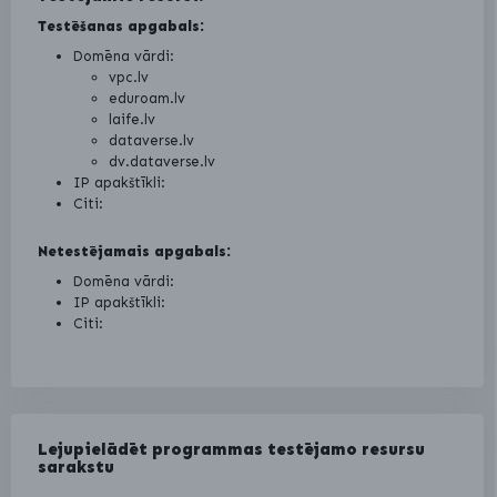
Testēšanas apgabals:
Domēna vārdi:
vpc.lv
eduroam.lv
laife.lv
dataverse.lv
dv.dataverse.lv
IP apakštīkli:
Citi:
Netestējamais apgabals:
Domēna vārdi:
IP apakštīkli:
Citi:
Lejupielādēt programmas testējamo resursu
sarakstu