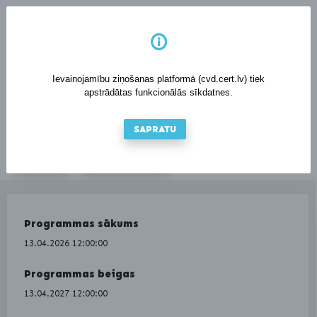
LV
EN
Ievainojamību ziņošanas platformā (cvd.cert.lv) tiek
apstrādātas funkcionālās sīkdatnes.
SAPRATU
IENĀKT
REĢISTRĒTIES
Programmas sākums
13.04.2026 12:00:00
Programmas beigas
13.04.2027 12:00:00