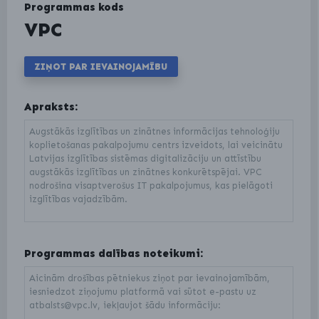
Programmas kods
VPC
ZIŅOT PAR IEVAINOJAMĪBU
Apraksts:
Augstākās izglītības un zinātnes informācijas tehnoloģiju
koplietošanas pakalpojumu centrs izveidots, lai veicinātu
Latvijas izglītības sistēmas digitalizāciju un attīstību
augstākās izglītības un zinātnes konkurētspējai. VPC
nodrošina visaptverošus IT pakalpojumus, kas pielāgoti
izglītības vajadzībām.
Programmas dalības noteikumi:
Aicinām drošības pētniekus ziņot par ievainojamībām,
iesniedzot ziņojumu platformā vai sūtot e-pastu uz
atbalsts@vpc.lv, iekļaujot šādu informāciju: