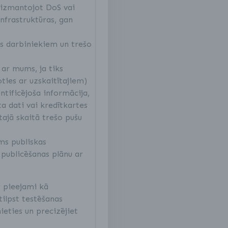
izmantojot DoS vai
nfrastruktūras, gan
os darbiniekiem un trešo
 ar mums, ja tiks
ies ar uzskaitītajiem)
tificējoša informācija,
ta dati vai kredītkartes
tajā skaitā trešo pušu
ms publiskas
 publicēšanas plānu ar
r pieejami kā
tilpst testēšanas
ieties un precizējiet