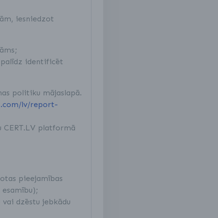
bām, iesniedzot
nāms;
palīdz identificēt
as politiku mājaslapā.
.com/lv/report-
u CERT.LV platformā
žotas pieejamības
s esamību);
 vai dzēstu jebkādu