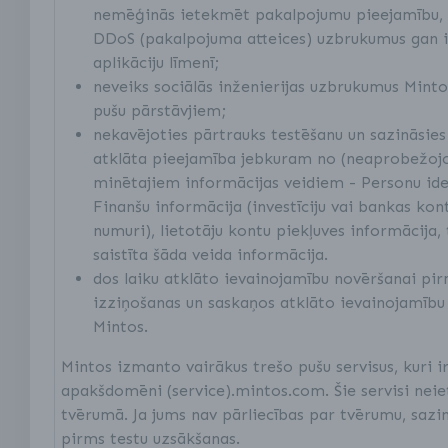
nemēģinās ietekmēt pakalpojumu pieejamību, 
DDoS (pakalpojuma atteices) uzbrukumus gan i
aplikāciju līmenī;
neveiks sociālās inženierijas uzbrukumus Mint
pušu pārstāvjiem;
nekavējoties pārtrauks testēšanu un sazināsies
atklāta pieejamība jebkuram no (neaprobežojot
minētajiem informācijas veidiem - Personu iden
Finanšu informācija (investīciju vai bankas kon
numuri), lietotāju kontu piekļuves informācija, 
saistīta šāda veida informācija.
dos laiku atklāto ievainojamību novēršanai pir
izziņošanas un saskaņos atklāto ievainojamību
Mintos.
Mintos izmanto vairākus trešo pušu servisus, kuri i
apakšdomēni (service).mintos.com. Šie servisi neie
tvērumā. Ja jums nav pārliecības par tvērumu, sazin
pirms testu uzsākšanas.