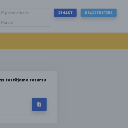
IENĀKT
REĢISTRĒTIES
s testējamo resursu