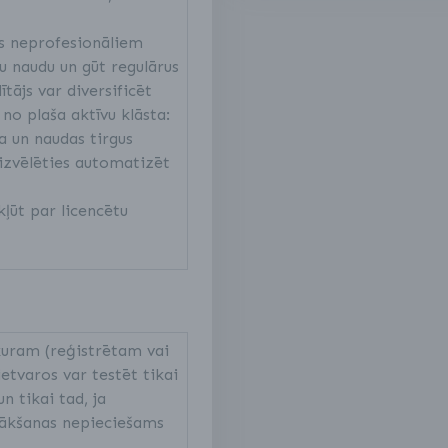
as neprofesionāliem
u naudu un gūt regulārus
tājs var diversificēt
 no plaša aktīvu klāsta:
 un naudas tirgus
izvēlēties automatizēt
ļūt par licencētu
kuram (reģistrētam vai
tvaros var testēt tikai
n tikai tad, ja
sākšanas nepieciešams