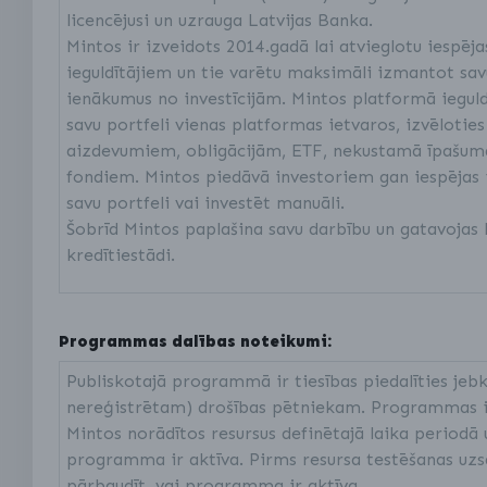
licencējusi un uzrauga Latvijas Banka.
Mintos ir izveidots 2014.gadā lai atvieglotu iespēj
ieguldītājiem un tie varētu maksimāli izmantot sav
ienākumus no investīcijām. Mintos platformā ieguldī
savu portfeli vienas platformas ietvaros, izvēloties
aizdevumiem, obligācijām, ETF, nekustamā īpašuma
fondiem. Mintos piedāvā investoriem gan iespējas 
savu portfeli vai investēt manuāli.
Šobrīd Mintos paplašina savu darbību un gatavojas k
kredītiestādi.
Programmas dalības noteikumi:
Publiskotajā programmā ir tiesības piedalīties jeb
nereģistrētam) drošības pētniekam. Programmas ie
Mintos norādītos resursus definētajā laika periodā u
programma ir aktīva. Pirms resursa testēšanas uz
pārbaudīt, vai programma ir aktīva.