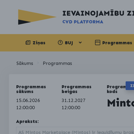
Ziņas
BUJ
Programmas
Sākums
Programmas
Z
Programmas
Programmas
Programma
sākums
beigas
kods
Mint
15.06.2026
31.12.2027
12:00:00
12:00:00
Apraksts:
AS Mintos Marketplace (Mintos) ir ieguldījumu brok