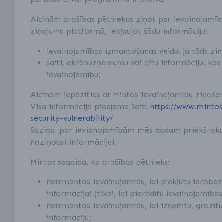
Aicinām drošības pētniekus ziņot par ievainojamī
ziņojumu platformā, iekļaujot šādu informāciju:
ievainojamības izmantošanas veidu, ja tāds zi
saiti, ekrānuzņēmumu vai citu informāciju, kas 
ievainojamību;
Aicinām iepazīties ar Mintos ievainojamību ziņošan
Visa informācija pieejama šeit:
https://www.mintos
security-vulnerability/
Saziņai par ievianojamībām mēs dodam priekšrok
noziņotai informācijai.
Mintos sagaida, ka drošības pētnieks:
neizmantos ievainojamību, lai piekļūtu ierobe
informācijai (tikai, lai pierādītu ievainojamība
neizmantos ievainojamību, lai izņemtu, grozītu
informāciju;