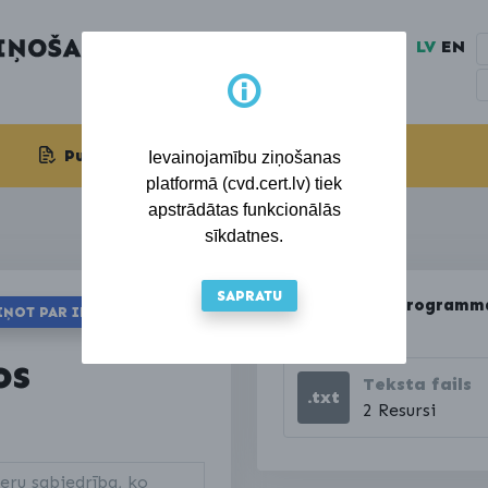
LV
EN
Publiskotie ziņojumi
Ievainojamību ziņošanas
platformā (cvd.cert.lv) tiek
apstrādātas funkcionālās
sīkdatnes.
SAPRATU
Lejupielādēt programma
IŅOT PAR IEVAINOJAMĪBU
s
sarakstu
os
Teksta fails
.txt
2 Resursi
eru sabiedrība, ko