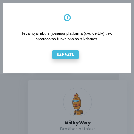
LV
EN
Ievainojamību ziņošanas platformā (cvd.cert.lv) tiek
apstrādātas funkcionālās sīkdatnes.
SAPRATU
IENĀKT
REĢISTRĒTIES
MilkyWay
Drošības pētnieks