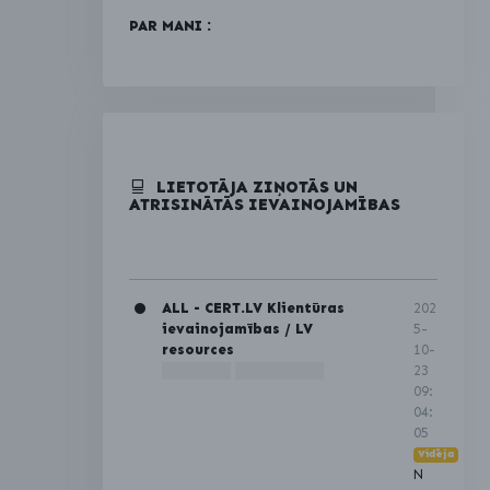
PAR MANI :
LIETOTĀJA ZIŅOTĀS UN
ATRISINĀTĀS IEVAINOJAMĪBAS
ALL - CERT.LV Klientūras
202
ievainojamības / LV
5-
resources
10-
███████ █████████
23
09:
04:
05
Vidēja
N