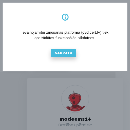
LV
EN
Ievainojamību ziņošanas platformā (cvd.cert.lv) tiek
apstrādātas funkcionālās sīkdatnes.
SAPRATU
IENĀKT
REĢISTRĒTIES
modeems14
Drošības pētnieks