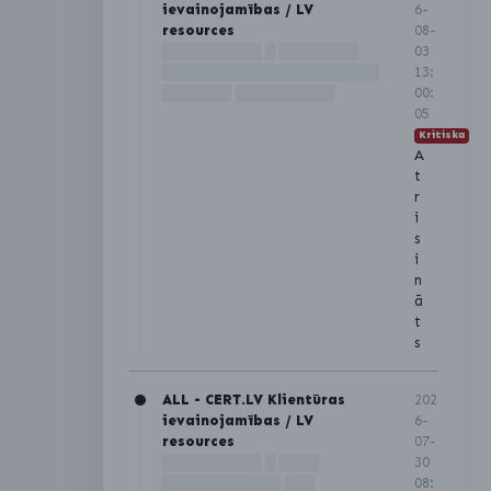
ievainojamības / LV
6-
resources
08-
██████████ █ ████████
03
██████████████████████
13:
███████ ██████████
00:
05
Kritiska
A
t
r
i
s
i
n
ā
t
s
ALL - CERT.LV Klientūras
202
ievainojamības / LV
6-
resources
07-
██████████ █ ████
30
████████████ ███
08: