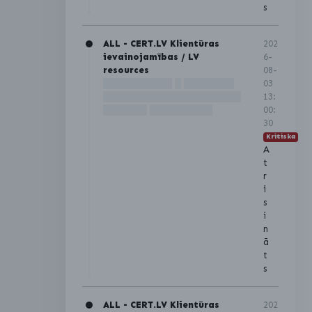
s
ALL - CERT.LV Klientūras
202
ievainojamības / LV
6-
resources
08-
███████████ █ ████████
03
██████████████████████
13:
███████ ██████████
00:
30
Kritiska
A
t
r
i
s
i
n
ā
t
s
ALL - CERT.LV Klientūras
202