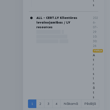
t
s
ALL - CERT.LV Klientūras
202
ievainojamības / LV
6-
resources
07-
███████████ █
29
██████████████
10:
██████████ ████
30:
26
Vidēja
A
t
r
i
s
i
n
ā
t
s
1
2
3
4
Nākamā
Pēdējā