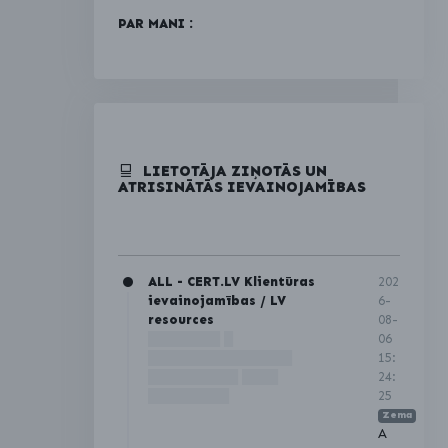
PAR MANI :
LIETOTĀJA ZIŅOTĀS UN
ATRISINĀTĀS IEVAINOJAMĪBAS
ALL - CERT.LV Klientūras
202
ievainojamības / LV
6-
resources
08-
████████ █
06
████████████████
15:
██████████ ████
24:
█████████
25
Zema
A